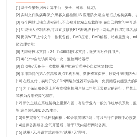
[1] 基于金猫数据云计算平台，安全、可靠、稳定!;
[2] 实时文件防病毒保护,黑客入侵检测,IIS 应用防火墙,自动抵抗各类病毒、
[3] 各个网站以独立进程运行,不会被其他站点负载影响,在自己的空间中可以使用
[4] 功能强大控制面板,可以直接修改FTP密码,自行停止网站,自行绑定域名,
[5] 提供WEB上传文件、恢复备份、RAR压缩、RAR解压、站点重定向
级管理功能;
[6] 无障碍技术支持：24×7×365制技术支持，微笑面对任何用户。
[7] 每3分钟自动访问网站一次，监控网站运行.
[8] 自动每7天备份一次数据,用户能在管理中心自助恢复数据;
[9] 采用独特的第六代高级虚拟主机系统、数据双重保护、软硬件/透明防火
[10] 在线支付，实时开设,CDN网络加速器可供选购，免费赠送功能强大
[11] 为了保证服务器上所有虚拟主机用户站点均能正常稳定的运行，严禁上
等极为占用资源的程序。
[12] 新的主机在系统架构上重新布置，有别于业内一般的传统单机系统，
墙,完全效抵御DDOS攻击。
[13]业界完善的主机控制面板，40余项管理功能，可以自行在管理中心恢
[14]提供备案服务,空间开通后，请于7天内进行网站备案。
[15] 试用7天.开设方式选择为"试用7天"即可。