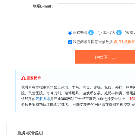
联系E-mail：
正式购买
试用7天
（收费
我已阅读并同意金猫数据
虚拟主机购
重要提示
我司所有虚拟主机均禁止色情、木马、病毒、诈骗、私服、外挂、钓鱼
院、民营医院、弓驽刀剑、赌博用具、游戏币交易、减肥丰胸类、警用
信线路的
云服务器
并开通360网站卫士或百度云加速进行安全防护。
我
必须备案成功后才能绑定域名。 可能受攻击的网站请在虚拟主机控制面板
服务标准说明