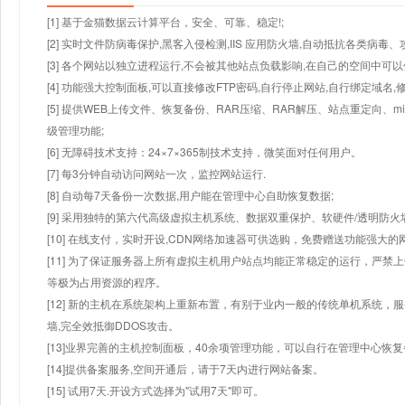
[1] 基于金猫数据云计算平台，安全、可靠、稳定!;
[2] 实时文件防病毒保护,黑客入侵检测,IIS 应用防火墙,自动抵抗各类病毒、
[3] 各个网站以独立进程运行,不会被其他站点负载影响,在自己的空间中可以使用
[4] 功能强大控制面板,可以直接修改FTP密码,自行停止网站,自行绑定域名,
[5] 提供WEB上传文件、恢复备份、RAR压缩、RAR解压、站点重定向
级管理功能;
[6] 无障碍技术支持：24×7×365制技术支持，微笑面对任何用户。
[7] 每3分钟自动访问网站一次，监控网站运行.
[8] 自动每7天备份一次数据,用户能在管理中心自助恢复数据;
[9] 采用独特的第六代高级虚拟主机系统、数据双重保护、软硬件/透明防火
[10] 在线支付，实时开设,CDN网络加速器可供选购，免费赠送功能强大
[11] 为了保证服务器上所有虚拟主机用户站点均能正常稳定的运行，严禁上
等极为占用资源的程序。
[12] 新的主机在系统架构上重新布置，有别于业内一般的传统单机系统，
墙,完全效抵御DDOS攻击。
[13]业界完善的主机控制面板，40余项管理功能，可以自行在管理中心恢
[14]提供备案服务,空间开通后，请于7天内进行网站备案。
[15] 试用7天.开设方式选择为"试用7天"即可。