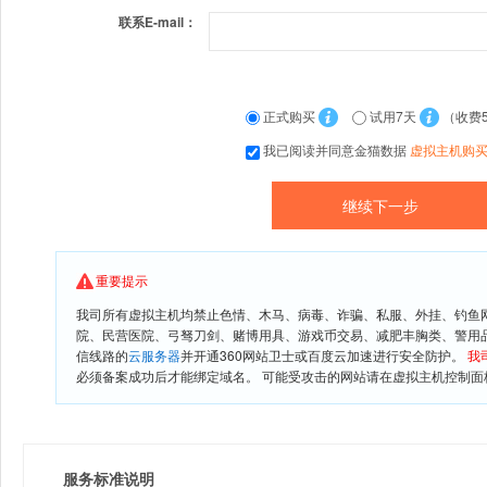
联系E-mail：
正式购买
试用7天
（收费
我已阅读并同意金猫数据
虚拟主机购
重要提示
我司所有虚拟主机均禁止色情、木马、病毒、诈骗、私服、外挂、钓鱼
院、民营医院、弓驽刀剑、赌博用具、游戏币交易、减肥丰胸类、警用
信线路的
云服务器
并开通360网站卫士或百度云加速进行安全防护。
我
必须备案成功后才能绑定域名。 可能受攻击的网站请在虚拟主机控制面板
服务标准说明