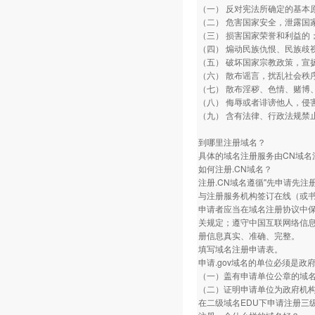
（一） 反对宪法所确定的基本
（二） 危害国家安全，泄露国
（三） 损害国家荣誉和利益的
（四） 煽动民族仇恨、民族歧
（五） 破坏国家宗教政策，宣
（六） 散布谣言，扰乱社会秩
（七） 散布淫秽、色情、赌博
（八） 侮辱或者诽谤他人，侵
（九） 含有法律、行政法规禁
到哪里注册域名？
具体的域名注册服务由CN域
如何注册.CN域名？
注册.CN域名遵循"先申请先注
与注册服务机构签订在线（或
申请者应当在域名注册协议中
关规定；遵守中国互联网络信
册信息真实、准确、完整。
填写域名注册申请表。
申请.gov域名的单位必须是
（一）盖有申请单位公章的域
（二）证明申请单位为政府机
在二级域名EDU下申请注册三