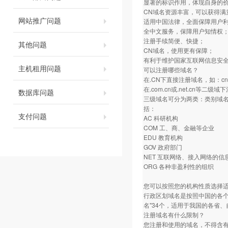
显著的标识作用，体现自身的
CN域名资源丰富，可以获得满
网站推广问题
适用中国法律，全面保障用户
全中文服务，保障用户知情权
注册手续简便、快捷；
其他问题
CN域名，使用更有保障；
有利于维护国家互联网信息安
主机租用问题
可以注册哪些域名？
在.CN下直接注册域名，如：c
在.com.cn或.net.cn等二级
数据库问题
三级域名可分为两类：类别域名和
括：
支付问题
AC 科研机构
COM 工、商、金融等企业
EDU 教育机构
GOV 政府部门
NET 互联网络、接入网络的信息中
ORG 各种非盈利性的组织
您可以按照您的机构性质选择
行政区划域名是按照中国的各个
名"34个，适用于我国的各省、自
注册域名有什么限制？
您注册和使用的域名，不得含